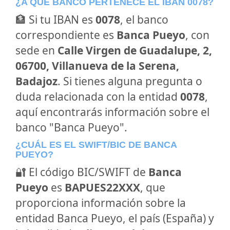
¿A QUÉ BANCO PERTENECE EL IBAN 0078?
🏦 Si tu IBAN es
0078
, el banco
correspondiente es
Banca Pueyo
, con
sede en
Calle Virgen de Guadalupe, 2,
06700, Villanueva de la Serena,
Badajoz
. Si tienes alguna pregunta o
duda relacionada con la entidad
0078
,
aquí encontrarás información sobre el
banco "Banca Pueyo".
¿CUÁL ES EL SWIFT/BIC DE BANCA
PUEYO?
🔐 El código BIC/SWIFT de
Banca
Pueyo
es
BAPUES22XXX
, que
proporciona información sobre la
entidad Banca Pueyo, el país (España) y