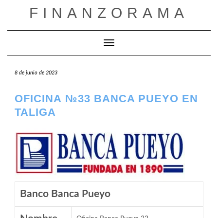
Saltar
FINANZORAMA
al
contenido
Cambiar modo de navegación
8 de junio de 2023
OFICINA №33 BANCA PUEYO EN
TALIGA
Banco Banca Pueyo