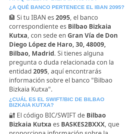
¿A QUÉ BANCO PERTENECE EL IBAN 2095?
🏦 Si tu IBAN es
2095
, el banco
correspondiente es
Bilbao Bizkaia
Kutxa
, con sede en
Gran Vía de Don
Diego López de Haro, 30, 48009,
Bilbao, Madrid
. Si tienes alguna
pregunta o duda relacionada con la
entidad
2095
, aquí encontrarás
información sobre el banco "Bilbao
Bizkaia Kutxa".
¿CUÁL ES EL SWIFT/BIC DE BILBAO
BIZKAIA KUTXA?
🔐 El código BIC/SWIFT de
Bilbao
Bizkaia Kutxa
es
BASKES2BXXX
, que
proporciona información sobre la