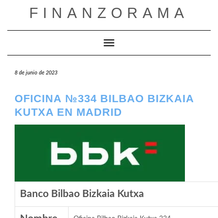
Saltar
FINANZORAMA
al
contenido
Cambiar modo de navegación
8 de junio de 2023
OFICINA №334 BILBAO BIZKAIA
KUTXA EN MADRID
Banco Bilbao Bizkaia Kutxa