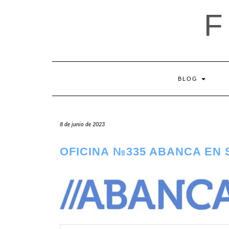
Saltar
al
contenido
BLOG
8 de junio de 2023
OFICINA №335 ABANCA EN 