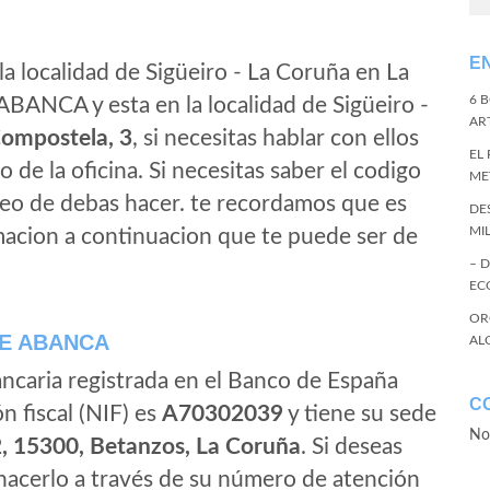
E
la localidad de Sigüeiro - La Coruña en La
6 
ABANCA y esta en la localidad de Sigüeiro -
ART
ompostela, 3
, si necesitas hablar con ellos
EL
no de la oficina. Si necesitas saber el codigo
ME
eleo de debas hacer. te recordamos que es
DE
MI
macion a continuacion que te puede ser de
– 
EC
OR
E ABANCA
AL
ancaria registrada en el Banco de España
C
ón fiscal (NIF) es
A70302039
y tiene su sede
No
2, 15300, Betanzos, La Coruña
. Si deseas
cerlo a través de su número de atención