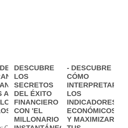
DE LA
DESCUBRE
- DESCUBRE
ANCIA:
LOS
CÓMO
ANZAR
SECRETOS
INTERPRETAR
 A
DEL ÉXITO
LOS
 LOS
FINANCIERO
INDICADORES
LOS
CON 'EL
ECONÓMICOS
MILLONARIO
Y MAXIMIZAR
a: Cómo
INSTANTÁNEO'
TUS