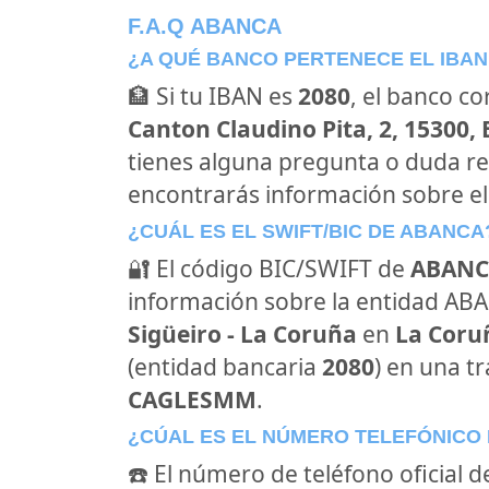
F.A.Q ABANCA
¿A QUÉ BANCO PERTENECE EL IBAN
🏦 Si tu IBAN es
2080
, el banco c
Canton Claudino Pita, 2, 15300,
tienes alguna pregunta o duda re
encontrarás información sobre e
¿CUÁL ES EL SWIFT/BIC DE ABANCA
🔐 El código BIC/SWIFT de
ABANC
información sobre la entidad ABAN
Sigüeiro - La Coruña
en
La Coru
(entidad bancaria
2080
) en una tr
CAGLESMM
.
¿CÚAL ES EL NÚMERO TELEFÓNICO
☎️ El número de teléfono oficial 