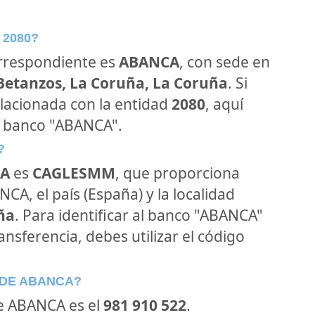
 2080?
orrespondiente es
ABANCA
, con sede en
 Betanzos, La Coruña, La Coruña
. Si
lacionada con la entidad
2080
, aquí
l banco "ABANCA".
?
A
es
CAGLESMM
, que proporciona
CA, el país (España) y la localidad
ña
. Para identificar al banco "ABANCA"
ansferencia, debes utilizar el código
 DE ABANCA?
de ABANCA es el
981 910 522
.