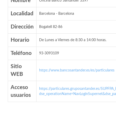
Nombre
Oficina Banco Santander 3397
Localidad
Barcelona - Barcelona
Dirección
Bogatell 82-86
Horario
De Lunes a Viernes de 8:30 a 14:00 horas.
Teléfono
93-3093109
Sitio
https://www.bancosantander.es/es/particulares
WEB
Acceso
https://particulares.gruposantander.es/SUPFPA
dse_operationName=NavLoginSupernet&dse_par
usuarios