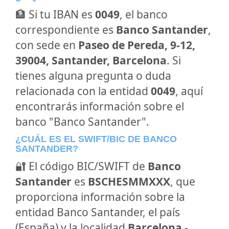
🏦 Si tu IBAN es
0049
, el banco
correspondiente es
Banco Santander
,
con sede en
Paseo de Pereda, 9-12,
39004, Santander, Barcelona
. Si
tienes alguna pregunta o duda
relacionada con la entidad
0049
, aquí
encontrarás información sobre el
banco "Banco Santander".
¿CUÁL ES EL SWIFT/BIC DE BANCO
SANTANDER?
🔐 El código BIC/SWIFT de
Banco
Santander
es
BSCHESMMXXX
, que
proporciona información sobre la
entidad Banco Santander, el país
(España) y la localidad
Barcelona -