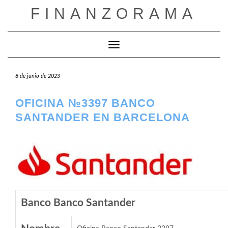
Saltar
FINANZORAMA
al
contenido
Cambiar modo de navegación
8 de junio de 2023
OFICINA №3397 BANCO
SANTANDER EN BARCELONA
Banco Banco Santander