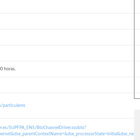
0 horas.
/particulares
nder.es/SUPFPA_ENS/BtoChannelDriver.ssobto?
ernet&dse_parentContextName=&dse_processorState=initial&dse_next