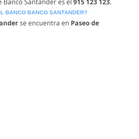
de Banco Santander es el
915 123 123
.
EL BANCO BANCO SANTANDER?
ander
se encuentra en
Paseo de