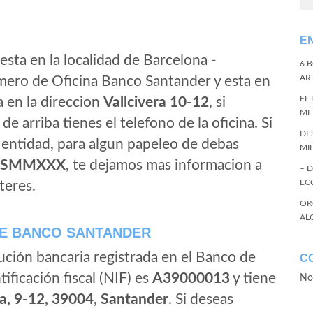
E
esta en la localidad de Barcelona -
6 
ART
mero de Oficina Banco Santander y esta en
EL
a en la direccion
Vallcivera 10-12
, si
ME
de arriba tienes el telefono de la oficina. Si
DE
a entidad, para algun papeleo de debas
MI
ESMMXXX
, te dejamos mas informacion a
– 
EC
teres.
OR
AL
E BANCO SANTANDER
ución bancaria registrada en el Banco de
C
tificación fiscal (NIF) es
A39000013
y tiene
No
a, 9-12, 39004, Santander
. Si deseas