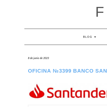
Saltar
al
contenido
BLOG
8 de junio de 2023
OFICINA №3399 BANCO SA