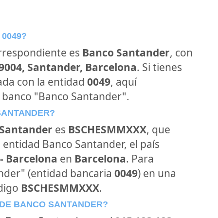
 0049?
orrespondiente es
Banco Santander
, con
39004, Santander, Barcelona
. Si tienes
ada con la entidad
0049
, aquí
l banco "Banco Santander".
 SANTANDER?
Santander
es
BSCHESMMXXX
, que
 entidad Banco Santander, el país
- Barcelona
en
Barcelona
. Para
ander" (entidad bancaria
0049
) en una
ódigo
BSCHESMMXXX
.
 DE BANCO SANTANDER?