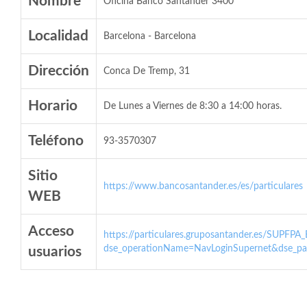
Nombre
Oficina Banco Santander 3400
Localidad
Barcelona - Barcelona
Dirección
Conca De Tremp, 31
Horario
De Lunes a Viernes de 8:30 a 14:00 horas.
Teléfono
93-3570307
Sitio
https://www.bancosantander.es/es/particulares
WEB
Acceso
https://particulares.gruposantander.es/SUPFPA
dse_operationName=NavLoginSupernet&dse_par
usuarios