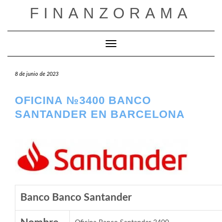
Saltar
FINANZORAMA
al
contenido
Cambiar modo de navegación
8 de junio de 2023
OFICINA №3400 BANCO
SANTANDER EN BARCELONA
Banco Banco Santander