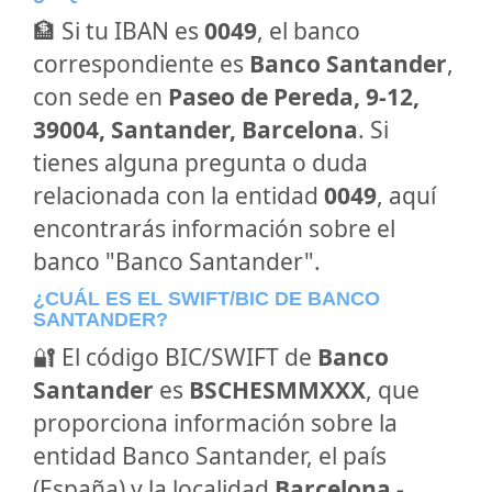
🏦 Si tu IBAN es
0049
, el banco
correspondiente es
Banco Santander
,
con sede en
Paseo de Pereda, 9-12,
39004, Santander, Barcelona
. Si
tienes alguna pregunta o duda
relacionada con la entidad
0049
, aquí
encontrarás información sobre el
banco "Banco Santander".
¿CUÁL ES EL SWIFT/BIC DE BANCO
SANTANDER?
🔐 El código BIC/SWIFT de
Banco
Santander
es
BSCHESMMXXX
, que
proporciona información sobre la
entidad Banco Santander, el país
(España) y la localidad
Barcelona -