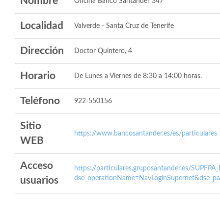
Nombre
Oficina Banco Santander 347
Localidad
Valverde - Santa Cruz de Tenerife
Dirección
Doctor Quintero, 4
Horario
De Lunes a Viernes de 8:30 a 14:00 horas.
Teléfono
922-550156
Sitio
https://www.bancosantander.es/es/particulares
WEB
Acceso
https://particulares.gruposantander.es/SUPFPA
dse_operationName=NavLoginSupernet&dse_par
usuarios