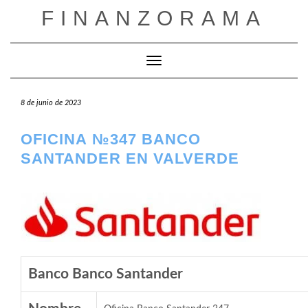
Saltar
FINANZORAMA
al
contenido
Cambiar modo de navegación
8 de junio de 2023
OFICINA №347 BANCO
SANTANDER EN VALVERDE
Banco Banco Santander