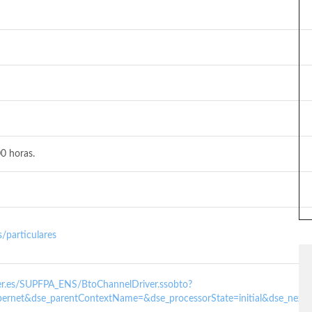
0 horas.
/particulares
nder.es/SUPFPA_ENS/BtoChannelDriver.ssobto?
ernet&dse_parentContextName=&dse_processorState=initial&dse_next