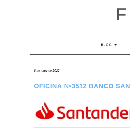
Saltar
al
contenido
BLOG
8 de junio de 2023
OFICINA №3512 BANCO SA