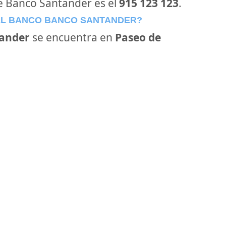
de Banco Santander es el
915 123 123
.
EL BANCO BANCO SANTANDER?
ander
se encuentra en
Paseo de