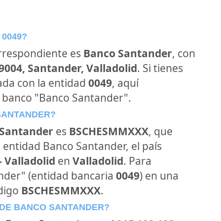
 0049?
orrespondiente es
Banco Santander
, con
9004, Santander, Valladolid
. Si tienes
ada con la entidad
0049
, aquí
l banco "Banco Santander".
 SANTANDER?
Santander
es
BSCHESMMXXX
, que
 entidad Banco Santander, el país
- Valladolid
en
Valladolid
. Para
ander" (entidad bancaria
0049
) en una
ódigo
BSCHESMMXXX
.
 DE BANCO SANTANDER?