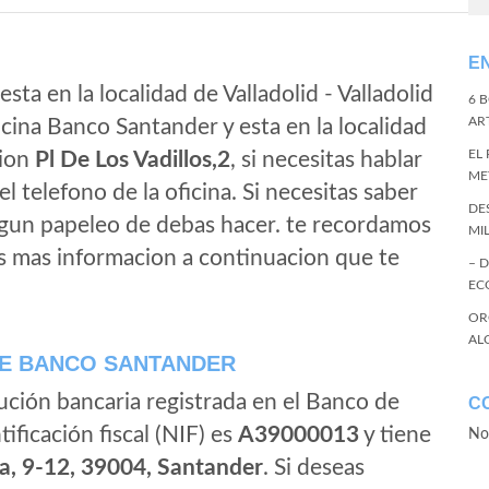
E
sta en la localidad de Valladolid - Valladolid
6 
ART
icina Banco Santander y esta en la localidad
EL
cion
Pl De Los Vadillos,2
, si necesitas hablar
ME
 el telefono de la oficina. Si necesitas saber
DE
algun papeleo de debas hacer. te recordamos
MI
s mas informacion a continuacion que te
– 
EC
OR
AL
E BANCO SANTANDER
ución bancaria registrada en el Banco de
C
tificación fiscal (NIF) es
A39000013
y tiene
No
a, 9-12, 39004, Santander
. Si deseas