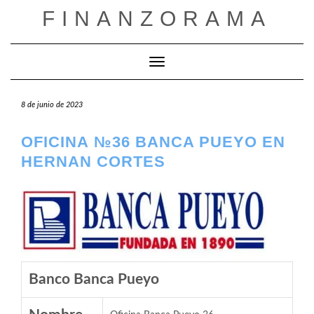
Saltar
FINANZORAMA
al
contenido
Cambiar modo de navegación
8 de junio de 2023
OFICINA №36 BANCA PUEYO EN
HERNAN CORTES
Banco Banca Pueyo