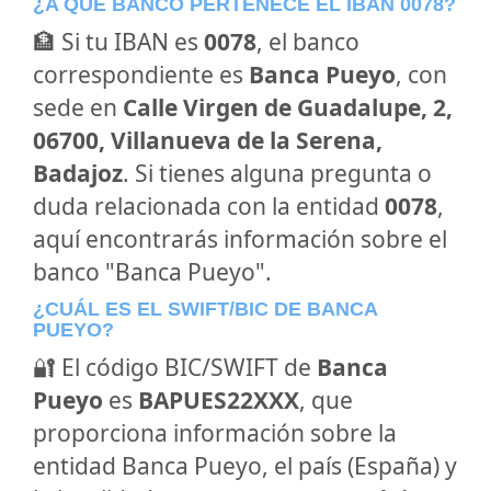
¿A QUÉ BANCO PERTENECE EL IBAN 0078?
🏦 Si tu IBAN es
0078
, el banco
correspondiente es
Banca Pueyo
, con
sede en
Calle Virgen de Guadalupe, 2,
06700, Villanueva de la Serena,
Badajoz
. Si tienes alguna pregunta o
duda relacionada con la entidad
0078
,
aquí encontrarás información sobre el
banco "Banca Pueyo".
¿CUÁL ES EL SWIFT/BIC DE BANCA
PUEYO?
🔐 El código BIC/SWIFT de
Banca
Pueyo
es
BAPUES22XXX
, que
proporciona información sobre la
entidad Banca Pueyo, el país (España) y