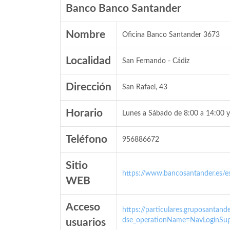
Banco Banco Santander
Nombre
Oficina Banco Santander 3673
Localidad
San Fernando - Cádiz
Dirección
San Rafael, 43
Horario
Lunes a Sábado de 8:00 a 14:00 y
Teléfono
956886672
Sitio
https://www.bancosantander.es/es
WEB
Acceso
https://particulares.gruposanta
dse_operationName=NavLoginSup
usuarios