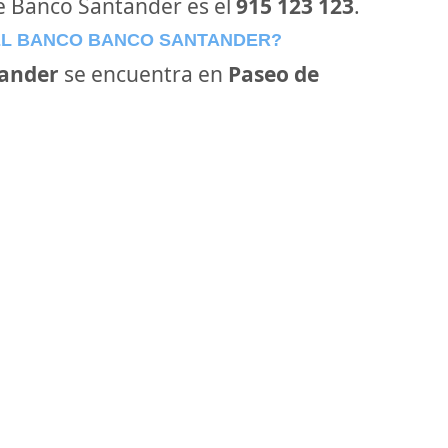
de Banco Santander es el
915 123 123
.
EL BANCO BANCO SANTANDER?
ander
se encuentra en
Paseo de