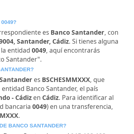
 0049?
orrespondiente es
Banco Santander
, con
39004, Santander, Cádiz
. Si tienes alguna
 la entidad
0049
, aquí encontrarás
co Santander".
 SANTANDER?
Santander
es
BSCHESMMXXX
, que
 entidad Banco Santander, el país
do - Cádiz
en
Cádiz
. Para identificar al
ad bancaria
0049
) en una transferencia,
MMXXX
.
 DE BANCO SANTANDER?