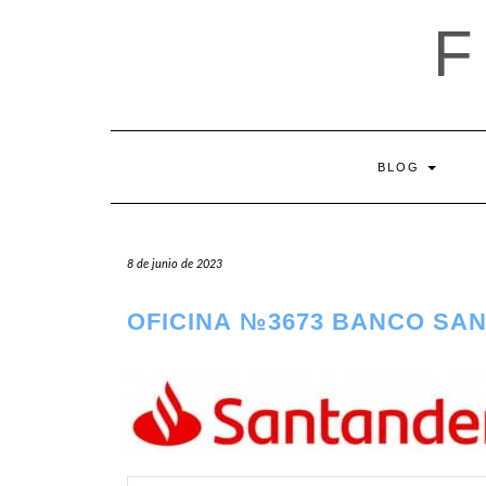
Saltar
al
contenido
BLOG
8 de junio de 2023
OFICINA №3673 BANCO SA