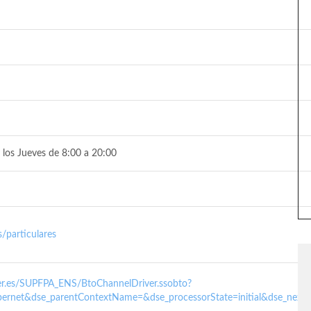
 los Jueves de 8:00 a 20:00
/particulares
nder.es/SUPFPA_ENS/BtoChannelDriver.ssobto?
ernet&dse_parentContextName=&dse_processorState=initial&dse_next