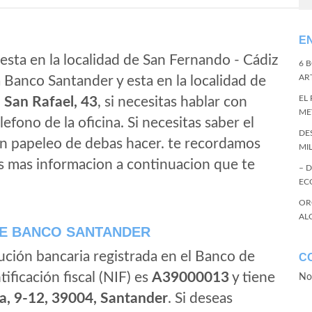
E
esta en la localidad de San Fernando - Cádiz
6 
ART
 Banco Santander y esta en la localidad de
EL
n
San Rafael, 43
, si necesitas hablar con
ME
elefono de la oficina. Si necesitas saber el
DE
gun papeleo de debas hacer. te recordamos
MI
s mas informacion a continuacion que te
– 
EC
OR
AL
E BANCO SANTANDER
ución bancaria registrada en el Banco de
C
tificación fiscal (NIF) es
A39000013
y tiene
No
a, 9-12, 39004, Santander
. Si deseas