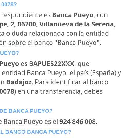
 0078?
orrespondiente es
Banca Pueyo
, con
e, 2, 06700, Villanueva de la Serena,
ta o duda relacionada con la entidad
ión sobre el banco "Banca Pueyo".
PUEYO?
 Pueyo
es
BAPUES22XXX
, que
 entidad Banca Pueyo, el país (España) y
en
Badajoz
. Para identificar al banco
0078
) en una transferencia, debes
 DE BANCA PUEYO?
de Banca Pueyo es el
924 846 008
.
EL BANCO BANCA PUEYO?