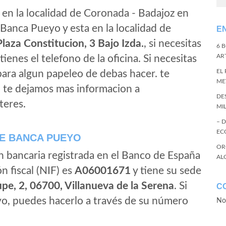
 en la localidad de Coronada - Badajoz en
Banca Pueyo y esta en la localidad de
E
Plaza Constitucion, 3 Bajo Izda.
, si necesitas
6 
ART
tienes el telefono de la oficina. Si necesitas
EL
 para algun papeleo de debas hacer. te
ME
, te dejamos mas informacion a
DE
teres.
MI
– 
EC
E BANCA PUEYO
OR
n bancaria registrada en el Banco de España
AL
ón fiscal (NIF) es
A06001671
y tiene su sede
pe, 2, 06700, Villanueva de la Serena
. Si
C
o, puedes hacerlo a través de su número
No