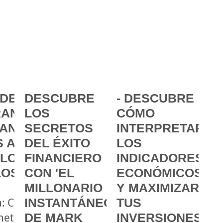
DE LA
DESCUBRE
- DESCUBRE
ANCIA:
LOS
CÓMO
ANZAR
SECRETOS
INTERPRETAR
 A
DEL ÉXITO
LOS
 LOS
FINANCIERO
INDICADORES
LOS
CON 'EL
ECONÓMICOS
MILLONARIO
Y MAXIMIZAR
a: Cómo
INSTANTÁNEO'
TUS
metas
DE MARK
INVERSIONES