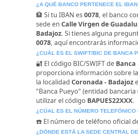
¿A QUÉ BANCO PERTENECE EL IBAN
🏦 Si tu IBAN es
0078
, el banco c
sede en
Calle Virgen de Guadalup
Badajoz
. Si tienes alguna pregun
0078
, aquí encontrarás informac
¿CUÁL ES EL SWIFT/BIC DE BANCA 
🔐 El código BIC/SWIFT de
Banca
proporciona información sobre la
la localidad
Coronada - Badajoz
"Banca Pueyo" (entidad bancaria
utilizar el código
BAPUES22XXX
.
¿CÚAL ES EL NÚMERO TELEFÓNICO
☎️ El número de teléfono oficial 
¿DÓNDE ESTÁ LA SEDE CENTRAL D