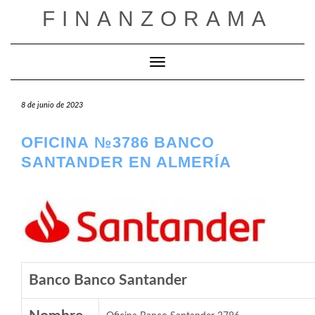
Saltar
FINANZORAMA
al
contenido
Cambiar modo de navegación
8 de junio de 2023
OFICINA №3786 BANCO
SANTANDER EN ALMERÍA
Banco Banco Santander