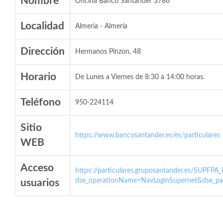
Nombre
Oficina Banco Santander 3786
Localidad
Almería - Almería
Dirección
Hermanos Pinzon, 48
Horario
De Lunes a Viernes de 8:30 a 14:00 horas.
Teléfono
950-224114
Sitio
https://www.bancosantander.es/es/particulares
WEB
Acceso
https://particulares.gruposantander.es/SUPFPA
dse_operationName=NavLoginSupernet&dse_par
usuarios