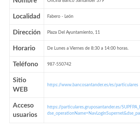
Nombre
Oficina Banco Santander 379
Localidad
Fabero - León
Dirección
Plaza Del Ayuntamiento, 11
Horario
De Lunes a Viernes de 8:30 a 14:00 horas.
Teléfono
987-550742
Sitio
https://www.bancosantander.es/es/particulares
WEB
Acceso
https://particulares.gruposantander.es/SUPFPA
dse_operationName=NavLoginSupernet&dse_par
usuarios