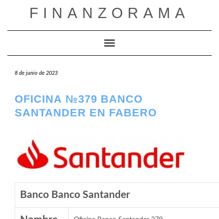
Saltar
FINANZORAMA
al
contenido
Cambiar modo de navegación
8 de junio de 2023
OFICINA №379 BANCO
SANTANDER EN FABERO
Banco Banco Santander