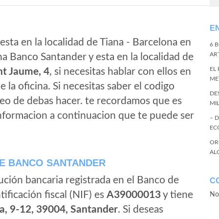
E
esta en la localidad de Tiana - Barcelona en
6 
ART
na Banco Santander y esta en la localidad de
EL
nt Jaume, 4
, si necesitas hablar con ellos en
ME
de la oficina. Si necesitas saber el codigo
DE
eleo de debas hacer. te recordamos que es
MI
informacion a continuacion que te puede ser
– 
EC
OR
AL
E BANCO SANTANDER
ución bancaria registrada en el Banco de
C
tificación fiscal (NIF) es
A39000013
y tiene
No
a, 9-12, 39004, Santander
. Si deseas