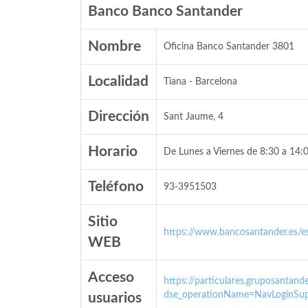
Banco Banco Santander
Nombre
Oficina Banco Santander 3801
Localidad
Tiana - Barcelona
Dirección
Sant Jaume, 4
Horario
De Lunes a Viernes de 8:30 a 14:0
Teléfono
93-3951503
Sitio
https://www.bancosantander.es/es
WEB
Acceso
https://particulares.gruposanta
dse_operationName=NavLoginSup
usuarios