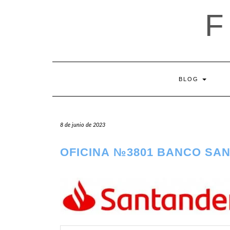
Saltar
al
contenido
BLOG
8 de junio de 2023
OFICINA №3801 BANCO SA