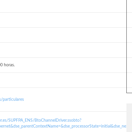
0 horas.
/particulares
nder.es/SUPFPA_ENS/BtoChannelDriver.ssobto?
ernet&dse_parentContextName=&dse_processorState=initial&dse_next