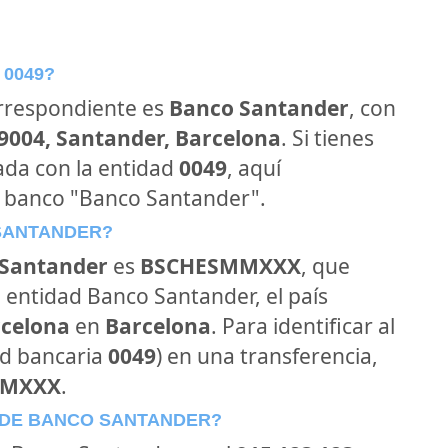
 0049?
orrespondiente es
Banco Santander
, con
39004, Santander, Barcelona
. Si tienes
ada con la entidad
0049
, aquí
l banco "Banco Santander".
 SANTANDER?
Santander
es
BSCHESMMXXX
, que
 entidad Banco Santander, el país
rcelona
en
Barcelona
. Para identificar al
ad bancaria
0049
) en una transferencia,
MMXXX
.
 DE BANCO SANTANDER?