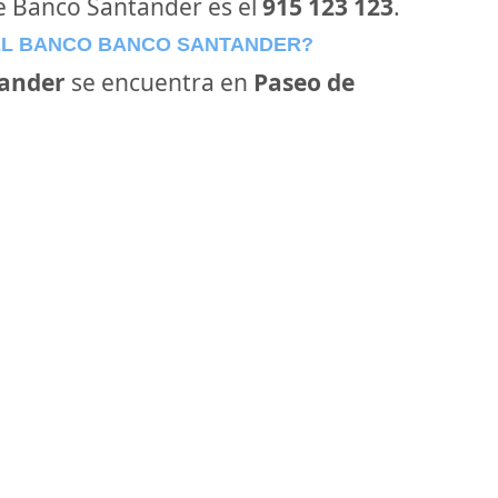
de Banco Santander es el
915 123 123
.
EL BANCO BANCO SANTANDER?
ander
se encuentra en
Paseo de