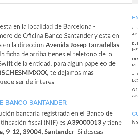
E
esta en la localidad de Barcelona -
6 
ART
mero de Oficina Banco Santander y esta en
EL
a en la direccion
Avenida Josep Tarradellas,
ME
 la ficha de arriba tienes el telefono de la
DE
 Swift de la entidad, para algun papeleo de
MI
BSCHESMMXXX
, te dejamos mas
– 
EC
uede ser de interes.
OR
AL
E BANCO SANTANDER
ución bancaria registrada en el Banco de
C
tificación fiscal (NIF) es
A39000013
y tiene
No
a, 9-12, 39004, Santander
. Si deseas