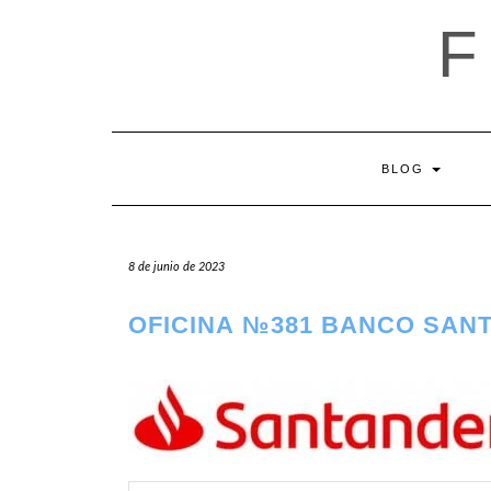
Saltar
al
contenido
BLOG
8 de junio de 2023
OFICINA №381 BANCO SAN