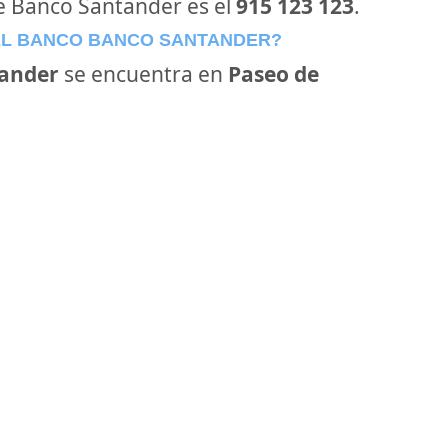
de Banco Santander es el
915 123 123
.
EL BANCO BANCO SANTANDER?
ander
se encuentra en
Paseo de