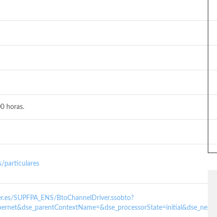
0 horas.
/particulares
nder.es/SUPFPA_ENS/BtoChannelDriver.ssobto?
ernet&dse_parentContextName=&dse_processorState=initial&dse_next