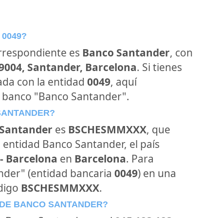
 0049?
orrespondiente es
Banco Santander
, con
39004, Santander, Barcelona
. Si tienes
ada con la entidad
0049
, aquí
l banco "Banco Santander".
 SANTANDER?
Santander
es
BSCHESMMXXX
, que
 entidad Banco Santander, el país
- Barcelona
en
Barcelona
. Para
ander" (entidad bancaria
0049
) en una
ódigo
BSCHESMMXXX
.
 DE BANCO SANTANDER?