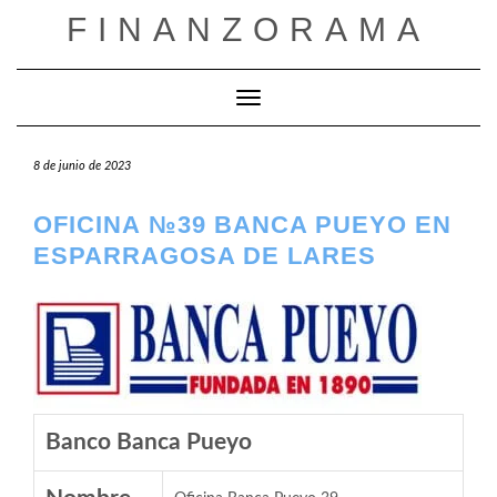
Saltar
FINANZORAMA
al
contenido
Cambiar modo de navegación
8 de junio de 2023
OFICINA №39 BANCA PUEYO EN
ESPARRAGOSA DE LARES
Banco Banca Pueyo