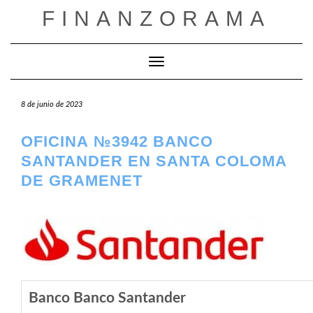
Saltar
FINANZORAMA
al
contenido
Cambiar modo de navegación
8 de junio de 2023
OFICINA №3942 BANCO
SANTANDER EN SANTA COLOMA
DE GRAMENET
Banco Banco Santander