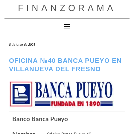
Saltar
FINANZORAMA
al
contenido
Cambiar modo de navegación
8 de junio de 2023
OFICINA №40 BANCA PUEYO EN
VILLANUEVA DEL FRESNO
Banco Banca Pueyo