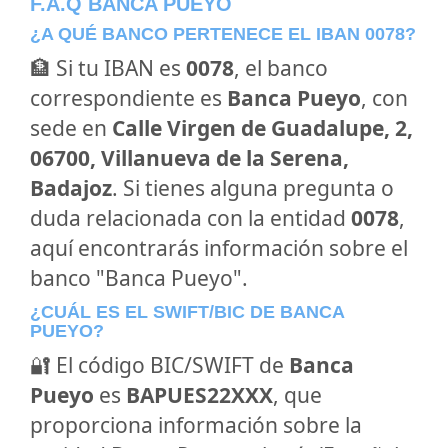
F.A.Q BANCA PUEYO
¿A QUÉ BANCO PERTENECE EL IBAN 0078?
🏦 Si tu IBAN es
0078
, el banco
correspondiente es
Banca Pueyo
, con
sede en
Calle Virgen de Guadalupe, 2,
06700, Villanueva de la Serena,
Badajoz
. Si tienes alguna pregunta o
duda relacionada con la entidad
0078
,
aquí encontrarás información sobre el
banco "Banca Pueyo".
¿CUÁL ES EL SWIFT/BIC DE BANCA
PUEYO?
🔐 El código BIC/SWIFT de
Banca
Pueyo
es
BAPUES22XXX
, que
proporciona información sobre la