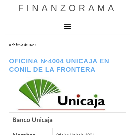
Saltar
FINANZORAMA
al
contenido
Cambiar modo de navegación
8 de junio de 2023
OFICINA №4004 UNICAJA EN
CONIL DE LA FRONTERA
Banco Unicaja