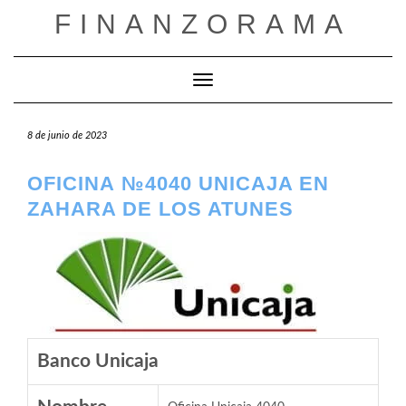
Saltar
FINANZORAMA
al
contenido
Cambiar modo de navegación
8 de junio de 2023
OFICINA №4040 UNICAJA EN
ZAHARA DE LOS ATUNES
Banco Unicaja