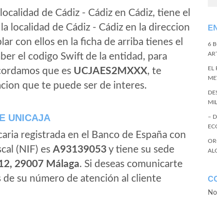
localidad de Cádiz - Cádiz en Cádiz, tiene el
a localidad de Cádiz - Cádiz en la direccion
E
blar con ellos en la ficha de arriba tienes el
6 
ART
aber el codigo Swift de la entidad, para
EL
ecordamos que es
UCJAES2MXXX
, te
ME
cion que te puede ser de interes.
DE
MI
E UNICAJA
– 
EC
caria registrada en el Banco de España con
OR
scal (NIF) es
A93139053
y tiene su sede
AL
-12, 29007 Málaga
. Si deseas comunicarte
s de su número de atención al cliente
C
No