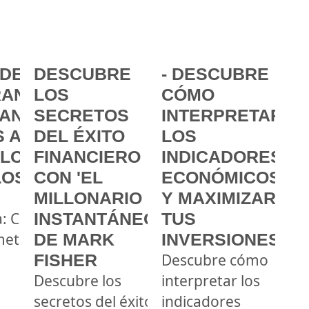
DE LA
DESCUBRE
- DESCUBRE
ANCIA:
LOS
CÓMO
ANZAR
SECRETOS
INTERPRETAR
 A
DEL ÉXITO
LOS
 LOS
FINANCIERO
INDICADORES
LOS
CON 'EL
ECONÓMICOS
MILLONARIO
Y MAXIMIZAR
a: Cómo
INSTANTÁNEO'
TUS
metas
DE MARK
INVERSIONES
FISHER
Descubre cómo
Descubre los
interpretar los
secretos del éxito
indicadores