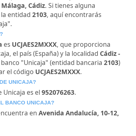
 Málaga, Cádiz
. Si tienes alguna
 la entidad
2103
, aquí encontrarás
ja".
?
a
es
UCJAES2MXXX
, que proporciona
ja, el país (España) y la localidad
Cádiz -
al banco "Unicaja" (entidad bancaria
2103
)
ar el código
UCJAES2MXXX
.
DE UNICAJA?
e Unicaja es el
952076263
.
EL BANCO UNICAJA?
encuentra en
Avenida Andalucía, 10-12,