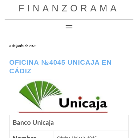
Saltar
FINANZORAMA
al
contenido
Cambiar modo de navegación
8 de junio de 2023
OFICINA №4045 UNICAJA EN
CÁDIZ
Banco Unicaja