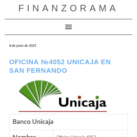
Saltar
FINANZORAMA
al
contenido
Cambiar modo de navegación
8 de junio de 2023
OFICINA №4052 UNICAJA EN
SAN FERNANDO
Banco Unicaja