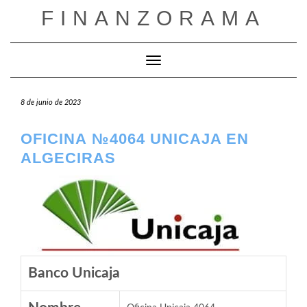
Saltar
FINANZORAMA
al
contenido
Cambiar modo de navegación
8 de junio de 2023
OFICINA №4064 UNICAJA EN
ALGECIRAS
Banco Unicaja