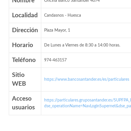
Nombre
Oficina Banco Santander 4074
Localidad
Candasnos - Huesca
Dirección
Plaza Mayor, 1
Horario
De Lunes a Viernes de 8:30 a 14:00 horas.
Teléfono
974-463157
Sitio
https://www.bancosantander.es/es/particulares
WEB
Acceso
https://particulares.gruposantander.es/SUPFPA
dse_operationName=NavLoginSupernet&dse_par
usuarios