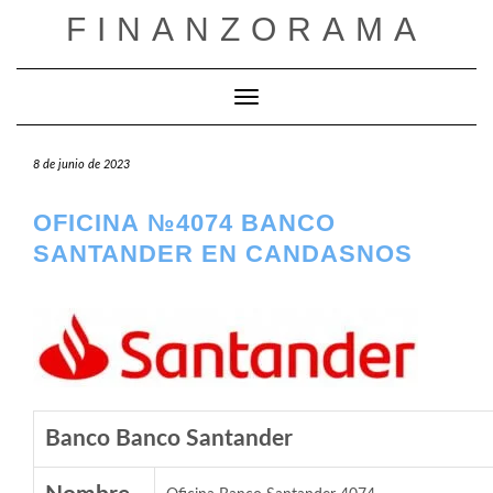
Saltar
FINANZORAMA
al
contenido
Cambiar modo de navegación
8 de junio de 2023
OFICINA №4074 BANCO
SANTANDER EN CANDASNOS
Banco Banco Santander