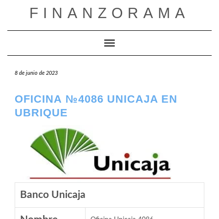
Saltar
FINANZORAMA
al
contenido
Cambiar modo de navegación
8 de junio de 2023
OFICINA №4086 UNICAJA EN
UBRIQUE
Banco Unicaja