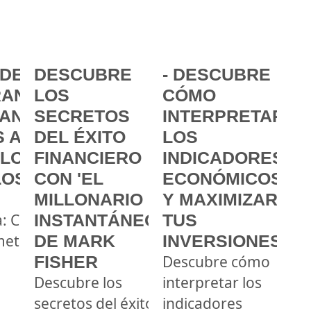
DE LA
DESCUBRE
- DESCUBRE
ANCIA:
LOS
CÓMO
ANZAR
SECRETOS
INTERPRETAR
 A
DEL ÉXITO
LOS
 LOS
FINANCIERO
INDICADORES
LOS
CON 'EL
ECONÓMICOS
MILLONARIO
Y MAXIMIZAR
a: Cómo
INSTANTÁNEO'
TUS
metas
DE MARK
INVERSIONES
FISHER
Descubre cómo
Descubre los
interpretar los
secretos del éxito
indicadores