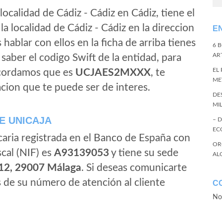
localidad de Cádiz - Cádiz en Cádiz, tiene el
a localidad de Cádiz - Cádiz en la direccion
E
s hablar con ellos en la ficha de arriba tienes
6 
ART
s saber el codigo Swift de la entidad, para
EL
ecordamos que es
UCJAES2MXXX
, te
ME
cion que te puede ser de interes.
DE
MI
E UNICAJA
– 
EC
caria registrada en el Banco de España con
OR
scal (NIF) es
A93139053
y tiene su sede
AL
-12, 29007 Málaga
. Si deseas comunicarte
s de su número de atención al cliente
C
No