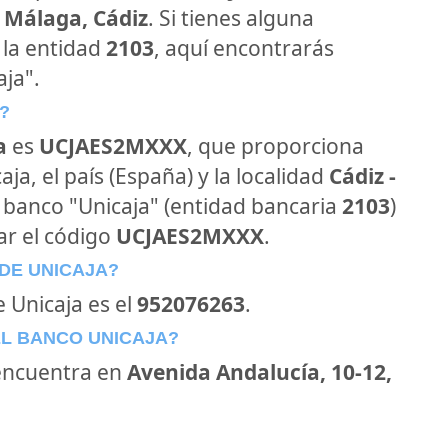
 Málaga, Cádiz
. Si tienes alguna
 la entidad
2103
, aquí encontrarás
ja".
?
a
es
UCJAES2MXXX
, que proporciona
ja, el país (España) y la localidad
Cádiz -
al banco "Unicaja" (entidad bancaria
2103
)
ar el código
UCJAES2MXXX
.
DE UNICAJA?
e Unicaja es el
952076263
.
EL BANCO UNICAJA?
encuentra en
Avenida Andalucía, 10-12,