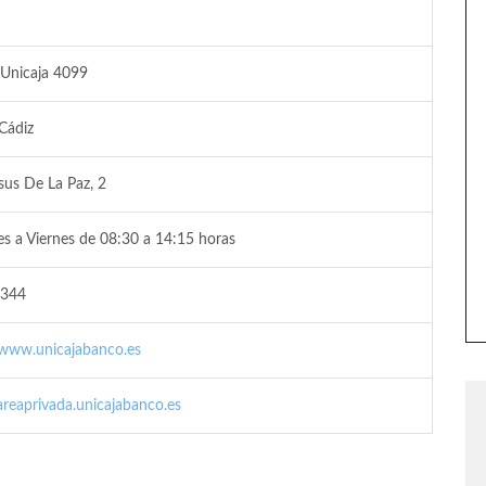
 Unicaja 4099
 Cádiz
esus De La Paz, 2
s a Viernes de 08:30 a 14:15 horas
344
/www.unicajabanco.es
/areaprivada.unicajabanco.es