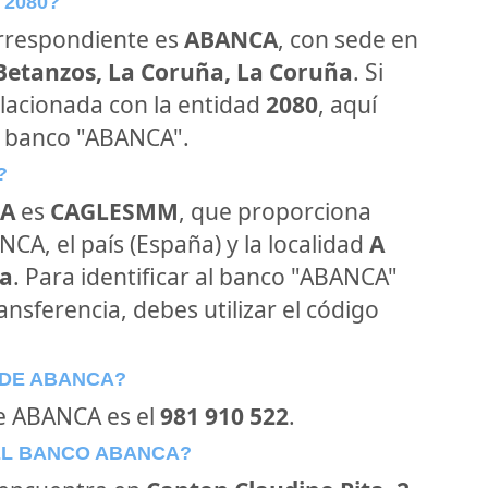
 2080?
orrespondiente es
ABANCA
, con sede en
 Betanzos, La Coruña, La Coruña
. Si
lacionada con la entidad
2080
, aquí
l banco "ABANCA".
?
A
es
CAGLESMM
, que proporciona
CA, el país (España) y la localidad
A
ña
. Para identificar al banco "ABANCA"
ansferencia, debes utilizar el código
 DE ABANCA?
de ABANCA es el
981 910 522
.
EL BANCO ABANCA?