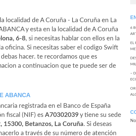
E
la localidad de A Coruña - La Coruña en La
6 
 ABANCA y esta en la localidad de A Coruña
ART
elona, 6-8
, si necesitas hablar con ellos en la
EL
la oficina. Si necesitas saber el codigo Swift
ME
e debas hacer. te recordamos que es
DE
MI
macion a continuacion que te puede ser de
– 
EC
OR
E ABANCA
AL
ancaria registrada en el Banco de España
C
ón fiscal (NIF) es
A70302039
y tiene su sede
No
2, 15300, Betanzos, La Coruña
. Si deseas
cerlo a través de su número de atención