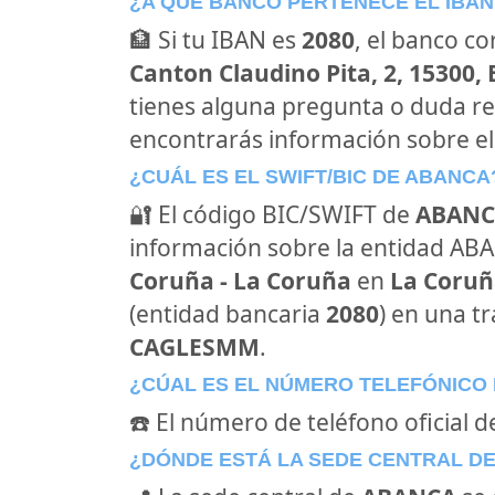
¿A QUÉ BANCO PERTENECE EL IBAN
🏦 Si tu IBAN es
2080
, el banco c
Canton Claudino Pita, 2, 15300,
tienes alguna pregunta o duda re
encontrarás información sobre e
¿CUÁL ES EL SWIFT/BIC DE ABANCA
🔐 El código BIC/SWIFT de
ABANC
información sobre la entidad ABAN
Coruña - La Coruña
en
La Coru
(entidad bancaria
2080
) en una tr
CAGLESMM
.
¿CÚAL ES EL NÚMERO TELEFÓNICO
☎️ El número de teléfono oficial 
¿DÓNDE ESTÁ LA SEDE CENTRAL D