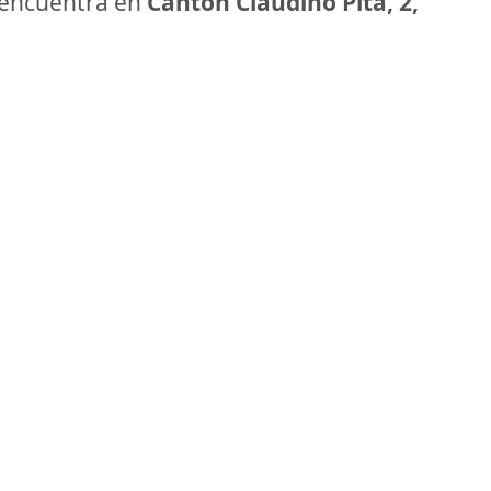
encuentra en
Canton Claudino Pita, 2,