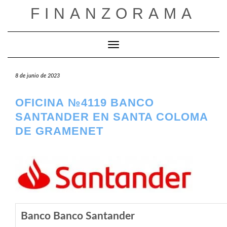
Saltar
FINANZORAMA
al
contenido
Cambiar modo de navegación
8 de junio de 2023
OFICINA №4119 BANCO
SANTANDER EN SANTA COLOMA
DE GRAMENET
Banco Banco Santander