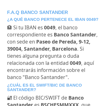
F.A.Q BANCO SANTANDER
¿A QUÉ BANCO PERTENECE EL IBAN 0049?
🏦 Si tu IBAN es
0049
, el banco
correspondiente es
Banco Santander
,
con sede en
Paseo de Pereda, 9-12,
39004, Santander, Barcelona
. Si
tienes alguna pregunta o duda
relacionada con la entidad
0049
, aquí
encontrarás información sobre el
banco "Banco Santander".
¿CUÁL ES EL SWIFT/BIC DE BANCO
SANTANDER?
🔐 El código BIC/SWIFT de
Banco
Santander
es
BSCHESMMXXX
, que