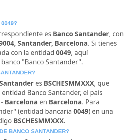
 0049?
orrespondiente es
Banco Santander
, con
39004, Santander, Barcelona
. Si tienes
ada con la entidad
0049
, aquí
l banco "Banco Santander".
 SANTANDER?
Santander
es
BSCHESMMXXX
, que
 entidad Banco Santander, el país
 - Barcelona
en
Barcelona
. Para
ander" (entidad bancaria
0049
) en una
ódigo
BSCHESMMXXX
.
 DE BANCO SANTANDER?