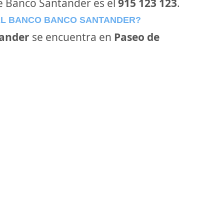
de Banco Santander es el
915 123 123
.
EL BANCO BANCO SANTANDER?
ander
se encuentra en
Paseo de