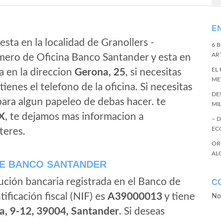
E
sta en la localidad de Granollers -
6 
ART
mero de Oficina Banco Santander y esta en
EL
a en la direccion
Gerona, 25
, si necesitas
ME
tienes el telefono de la oficina. Si necesitas
DE
 para algun papeleo de debas hacer. te
MI
X
, te dejamos mas informacion a
– 
EC
teres.
OR
AL
E BANCO SANTANDER
ución bancaria registrada en el Banco de
C
tificación fiscal (NIF) es
A39000013
y tiene
No
a, 9-12, 39004, Santander
. Si deseas