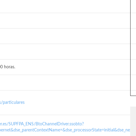
0 horas.
/particulares
nder.es/SUPFPA_ENS/BtoChannelDriver.ssobto?
ernet&dse_parentContextName=&dse_processorState=initial&dse_next