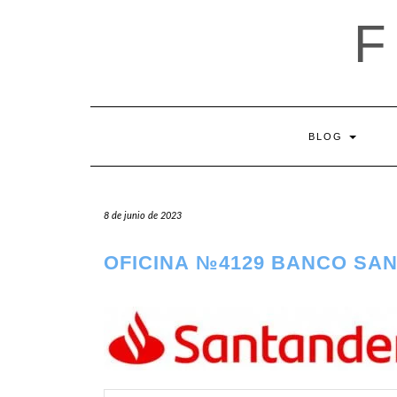
Saltar
al
contenido
BLOG
8 de junio de 2023
OFICINA №4129 BANCO SA