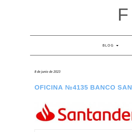
Saltar
al
contenido
BLOG
8 de junio de 2023
OFICINA №4135 BANCO SA