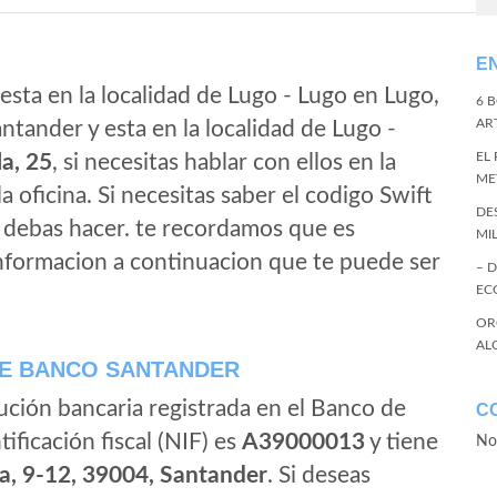
E
esta en la localidad de Lugo - Lugo en Lugo,
6 
ART
tander y esta en la localidad de Lugo -
EL
a, 25
, si necesitas hablar con ellos en la
ME
la oficina. Si necesitas saber el codigo Swift
DE
e debas hacer. te recordamos que es
MI
informacion a continuacion que te puede ser
– 
EC
OR
AL
E BANCO SANTANDER
ución bancaria registrada en el Banco de
C
tificación fiscal (NIF) es
A39000013
y tiene
No
a, 9-12, 39004, Santander
. Si deseas