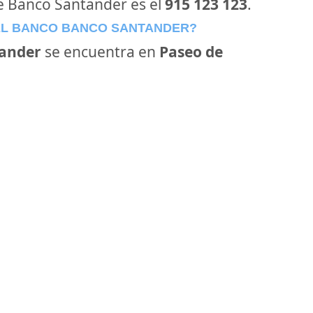
de Banco Santander es el
915 123 123
.
EL BANCO BANCO SANTANDER?
ander
se encuentra en
Paseo de