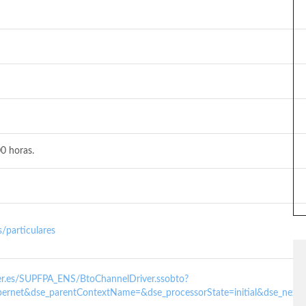
0 horas.
/particulares
nder.es/SUPFPA_ENS/BtoChannelDriver.ssobto?
ernet&dse_parentContextName=&dse_processorState=initial&dse_next