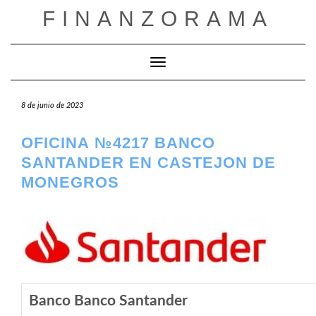
Saltar
FINANZORAMA
al
contenido
Cambiar modo de navegación
8 de junio de 2023
OFICINA №4217 BANCO
SANTANDER EN CASTEJON DE
MONEGROS
Banco Banco Santander