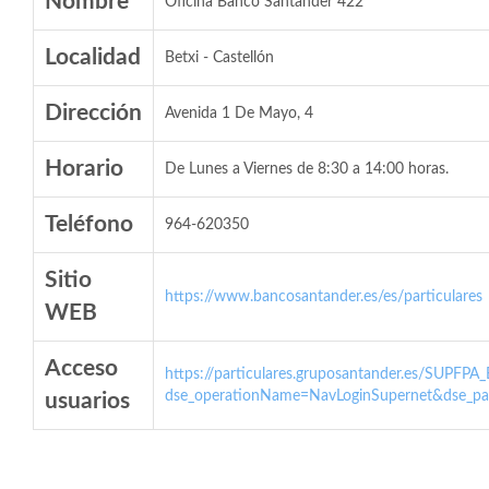
Nombre
Oficina Banco Santander 422
Localidad
Betxi - Castellón
Dirección
Avenida 1 De Mayo, 4
Horario
De Lunes a Viernes de 8:30 a 14:00 horas.
Teléfono
964-620350
Sitio
https://www.bancosantander.es/es/particulares
WEB
Acceso
https://particulares.gruposantander.es/SUPFPA
dse_operationName=NavLoginSupernet&dse_par
usuarios