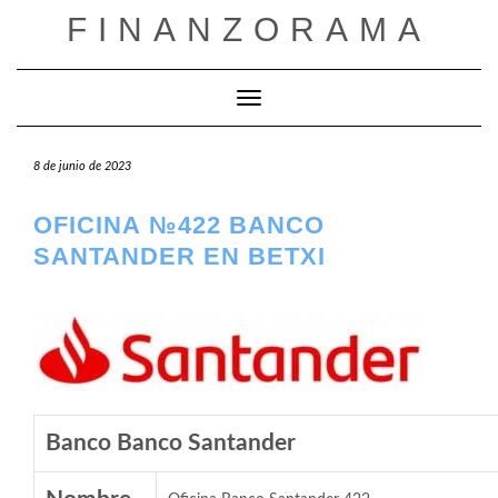
Saltar
FINANZORAMA
al
contenido
Cambiar modo de navegación
8 de junio de 2023
OFICINA №422 BANCO
SANTANDER EN BETXI
Banco Banco Santander