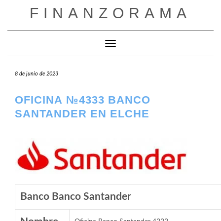
Saltar
FINANZORAMA
al
contenido
Cambiar modo de navegación
8 de junio de 2023
OFICINA №4333 BANCO
SANTANDER EN ELCHE
Banco Banco Santander