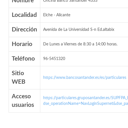
Nombre
Oficina Banco Santander 4333
Localidad
Elche - Alicante
Dirección
Avenida de La Universidad S-n Ed.altabix
Horario
De Lunes a Viernes de 8:30 a 14:00 horas.
Teléfono
96-5451320
Sitio
https://www.bancosantander.es/es/particulares
WEB
Acceso
https://particulares.gruposantander.es/SUPFPA
dse_operationName=NavLoginSupernet&dse_par
usuarios