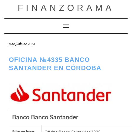
Saltar
FINANZORAMA
al
contenido
Cambiar modo de navegación
8 de junio de 2023
OFICINA №4335 BANCO
SANTANDER EN CÓRDOBA
Banco Banco Santander