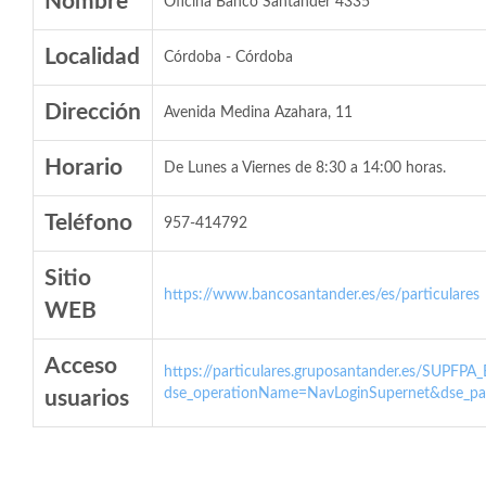
Nombre
Oficina Banco Santander 4335
Localidad
Córdoba - Córdoba
Dirección
Avenida Medina Azahara, 11
Horario
De Lunes a Viernes de 8:30 a 14:00 horas.
Teléfono
957-414792
Sitio
https://www.bancosantander.es/es/particulares
WEB
Acceso
https://particulares.gruposantander.es/SUPFPA
dse_operationName=NavLoginSupernet&dse_par
usuarios