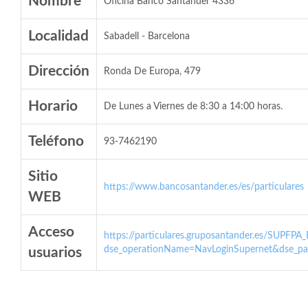
Nombre
Oficina Banco Santander 4336
Localidad
Sabadell - Barcelona
Dirección
Ronda De Europa, 479
Horario
De Lunes a Viernes de 8:30 a 14:00 horas.
Teléfono
93-7462190
Sitio
https://www.bancosantander.es/es/particulares
WEB
Acceso
https://particulares.gruposantander.es/SUPFPA
dse_operationName=NavLoginSupernet&dse_par
usuarios