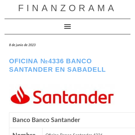
Saltar
FINANZORAMA
al
contenido
Cambiar modo de navegación
8 de junio de 2023
OFICINA №4336 BANCO
SANTANDER EN SABADELL
Banco Banco Santander