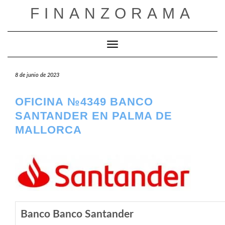
Saltar
FINANZORAMA
al
contenido
Cambiar modo de navegación
8 de junio de 2023
OFICINA №4349 BANCO
SANTANDER EN PALMA DE
MALLORCA
Banco Banco Santander