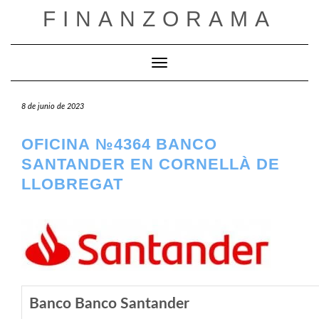
Saltar
FINANZORAMA
al
contenido
Cambiar modo de navegación
8 de junio de 2023
OFICINA №4364 BANCO
SANTANDER EN CORNELLÀ DE
LLOBREGAT
Banco Banco Santander