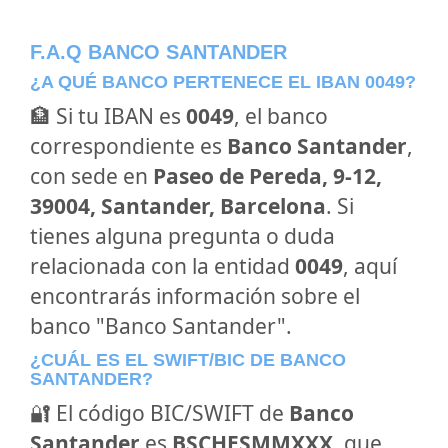
F.A.Q BANCO SANTANDER
¿A QUÉ BANCO PERTENECE EL IBAN 0049?
🏦 Si tu IBAN es
0049
, el banco
correspondiente es
Banco Santander
,
con sede en
Paseo de Pereda, 9-12,
39004, Santander, Barcelona
. Si
tienes alguna pregunta o duda
relacionada con la entidad
0049
, aquí
encontrarás información sobre el
banco "Banco Santander".
¿CUÁL ES EL SWIFT/BIC DE BANCO
SANTANDER?
🔐 El código BIC/SWIFT de
Banco
Santander
es
BSCHESMMXXX
, que