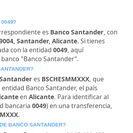
 0049?
orrespondiente es
Banco Santander
, con
39004, Santander, Alicante
. Si tienes
ada con la entidad
0049
, aquí
l banco "Banco Santander".
 SANTANDER?
Santander
es
BSCHESMMXXX
, que
 entidad Banco Santander, el país
licante
en
Alicante
. Para identificar al
ad bancaria
0049
) en una transferencia,
MMXXX
.
 DE BANCO SANTANDER?