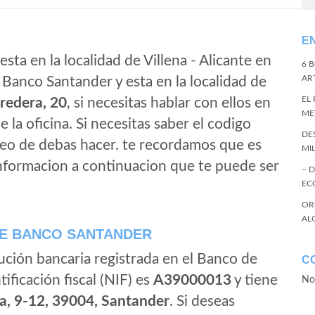
E
sta en la localidad de Villena - Alicante en
6 
ART
 Banco Santander y esta en la localidad de
EL
redera, 20
, si necesitas hablar con ellos en
ME
de la oficina. Si necesitas saber el codigo
DE
eleo de debas hacer. te recordamos que es
MI
informacion a continuacion que te puede ser
– 
EC
OR
AL
E BANCO SANTANDER
ución bancaria registrada en el Banco de
C
tificación fiscal (NIF) es
A39000013
y tiene
No
a, 9-12, 39004, Santander
. Si deseas