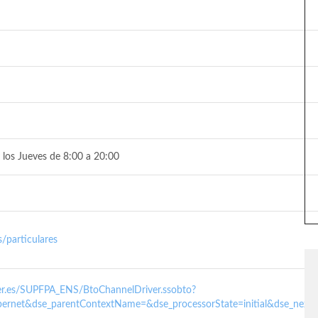
 los Jueves de 8:00 a 20:00
/particulares
nder.es/SUPFPA_ENS/BtoChannelDriver.ssobto?
ernet&dse_parentContextName=&dse_processorState=initial&dse_next