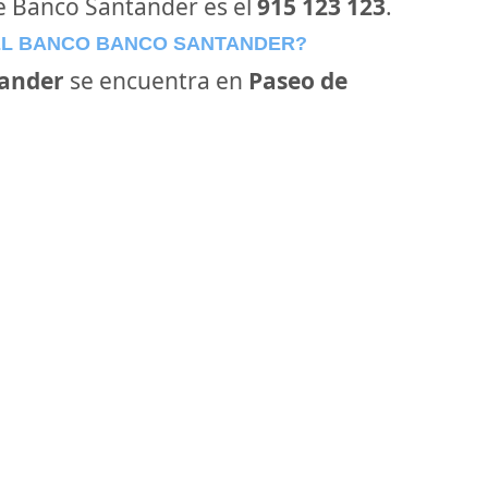
de Banco Santander es el
915 123 123
.
EL BANCO BANCO SANTANDER?
ander
se encuentra en
Paseo de