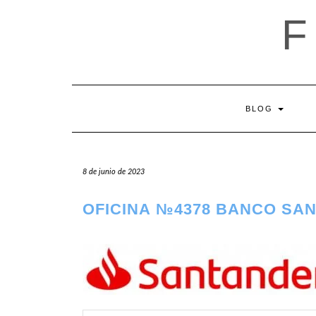
Saltar
al
contenido
BLOG
8 de junio de 2023
OFICINA №4378 BANCO SA