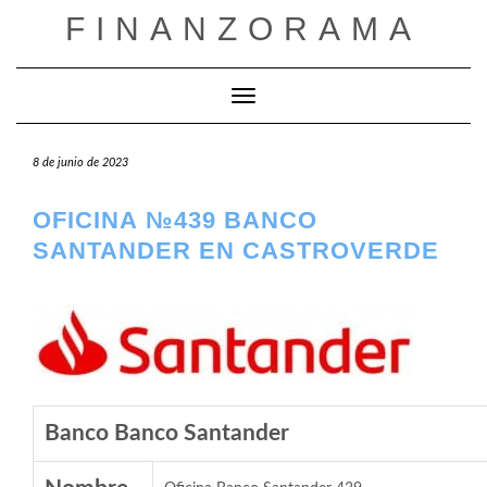
Saltar
FINANZORAMA
al
contenido
Cambiar modo de navegación
8 de junio de 2023
OFICINA №439 BANCO
SANTANDER EN CASTROVERDE
Banco Banco Santander