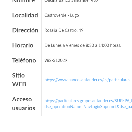
Nombre
Oficina Banco Santander 439
Localidad
Castroverde - Lugo
Dirección
Rosalia De Castro, 49
Horario
De Lunes a Viernes de 8:30 a 14:00 horas.
Teléfono
982-312029
Sitio
https://www.bancosantander.es/es/particulares
WEB
Acceso
https://particulares.gruposantander.es/SUPFPA
dse_operationName=NavLoginSupernet&dse_par
usuarios