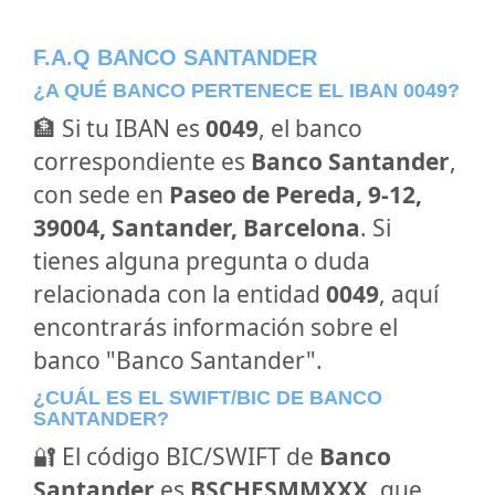
F.A.Q BANCO SANTANDER
¿A QUÉ BANCO PERTENECE EL IBAN 0049?
🏦 Si tu IBAN es
0049
, el banco
correspondiente es
Banco Santander
,
con sede en
Paseo de Pereda, 9-12,
39004, Santander, Barcelona
. Si
tienes alguna pregunta o duda
relacionada con la entidad
0049
, aquí
encontrarás información sobre el
banco "Banco Santander".
¿CUÁL ES EL SWIFT/BIC DE BANCO
SANTANDER?
🔐 El código BIC/SWIFT de
Banco
Santander
es
BSCHESMMXXX
, que