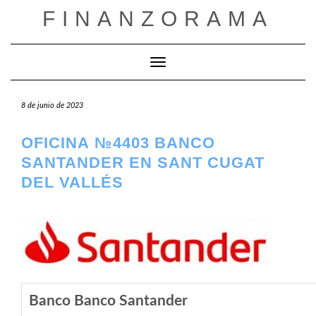
Saltar
FINANZORAMA
al
contenido
Cambiar modo de navegación
8 de junio de 2023
OFICINA №4403 BANCO
SANTANDER EN SANT CUGAT
DEL VALLÉS
Banco Banco Santander