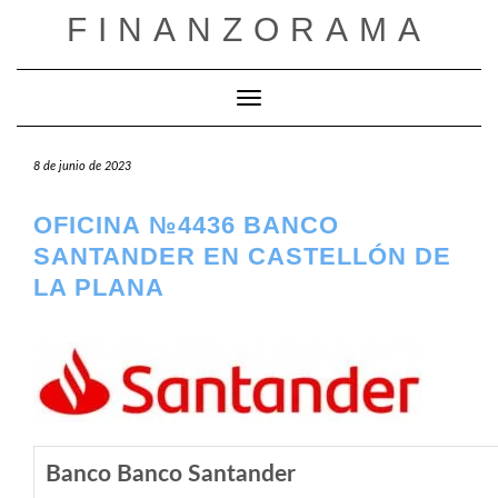
Saltar
FINANZORAMA
al
contenido
Cambiar modo de navegación
8 de junio de 2023
OFICINA №4436 BANCO
SANTANDER EN CASTELLÓN DE
LA PLANA
Banco Banco Santander