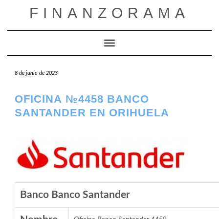
Saltar
FINANZORAMA
al
contenido
Cambiar modo de navegación
8 de junio de 2023
OFICINA №4458 BANCO
SANTANDER EN ORIHUELA
Banco Banco Santander