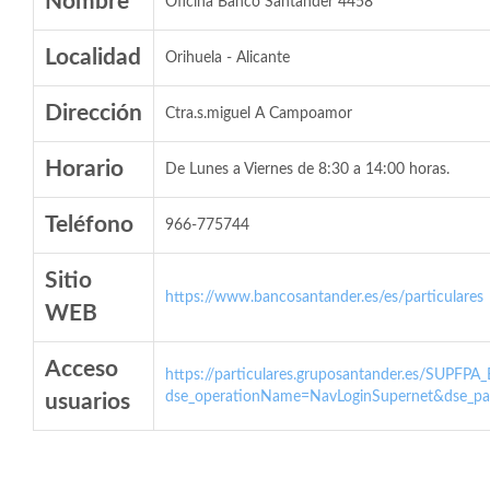
Nombre
Oficina Banco Santander 4458
Localidad
Orihuela - Alicante
Dirección
Ctra.s.miguel A Campoamor
Horario
De Lunes a Viernes de 8:30 a 14:00 horas.
Teléfono
966-775744
Sitio
https://www.bancosantander.es/es/particulares
WEB
Acceso
https://particulares.gruposantander.es/SUPFPA
dse_operationName=NavLoginSupernet&dse_par
usuarios