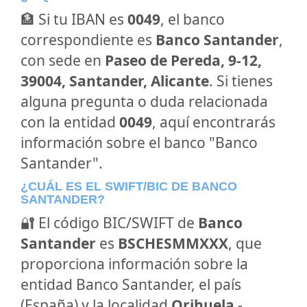
🏦 Si tu IBAN es
0049
, el banco
correspondiente es
Banco Santander
,
con sede en
Paseo de Pereda, 9-12,
39004, Santander, Alicante
. Si tienes
alguna pregunta o duda relacionada
con la entidad
0049
, aquí encontrarás
información sobre el banco "Banco
Santander".
¿CUÁL ES EL SWIFT/BIC DE BANCO
SANTANDER?
🔐 El código BIC/SWIFT de
Banco
Santander
es
BSCHESMMXXX
, que
proporciona información sobre la
entidad Banco Santander, el país
(España) y la localidad
Orihuela -