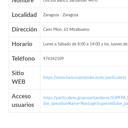
Nombre
Oficina Banco Santander 4470
Localidad
Zaragoza - Zaragoza
Dirección
Camí Pilon, 61 Miralbueno
Horario
Lunes a Sábado de 8:00 a 14:00 y los Jueves de
Teléfono
976342109
Sitio
https://www.bancosantander.es/es/particulares
WEB
Acceso
https://particulares.gruposantander.es/SUPFPA
dse_operationName=NavLoginSupernet&dse_par
usuarios