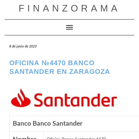
Saltar
FINANZORAMA
al
contenido
Cambiar modo de navegación
8 de junio de 2023
OFICINA №4470 BANCO
SANTANDER EN ZARAGOZA
Banco Banco Santander