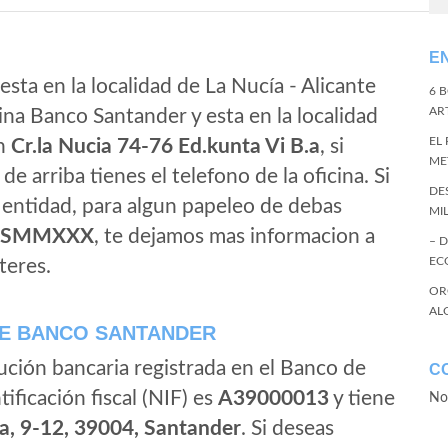
E
sta en la localidad de La Nucía - Alicante
6 
ART
ina Banco Santander y esta en la localidad
EL
on
Cr.la Nucia 74-76 Ed.kunta Vi B.a
, si
ME
de arriba tienes el telefono de la oficina. Si
DE
a entidad, para algun papeleo de debas
MI
ESMMXXX
, te dejamos mas informacion a
– 
EC
teres.
OR
AL
E BANCO SANTANDER
ución bancaria registrada en el Banco de
C
tificación fiscal (NIF) es
A39000013
y tiene
No
a, 9-12, 39004, Santander
. Si deseas