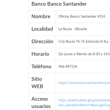
Banco Banco Santander
Nombre
Oficina Banco Santander 4514
Localidad
La Nucía - Alicante
Dirección
Cr.la Nucia 74-76 Ed.kunta Vi B.a
Horario
De Lunes a Viernes de 8:30 a 14:0
Teléfono
966-897236
Sitio
https://www.bancosantander.es/es
WEB
Acceso
https://particulares.gruposanta
dse_operationName=NavLoginSup
usuarios