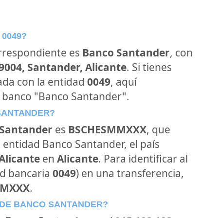
 0049?
orrespondiente es
Banco Santander
, con
39004, Santander, Alicante
. Si tienes
ada con la entidad
0049
, aquí
l banco "Banco Santander".
 SANTANDER?
Santander
es
BSCHESMMXXX
, que
 entidad Banco Santander, el país
 Alicante
en
Alicante
. Para identificar al
ad bancaria
0049
) en una transferencia,
MMXXX
.
 DE BANCO SANTANDER?