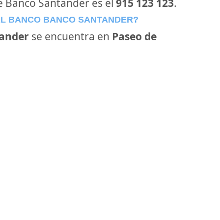
de Banco Santander es el
915 123 123
.
EL BANCO BANCO SANTANDER?
ander
se encuentra en
Paseo de