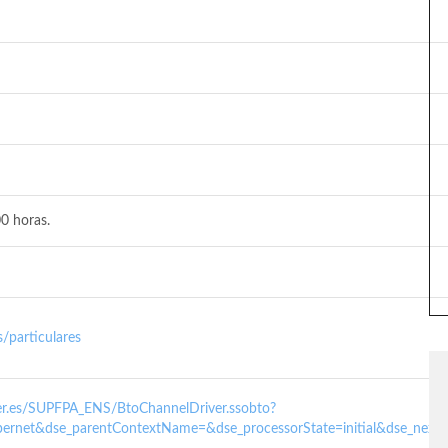
0 horas.
/particulares
nder.es/SUPFPA_ENS/BtoChannelDriver.ssobto?
ernet&dse_parentContextName=&dse_processorState=initial&dse_next