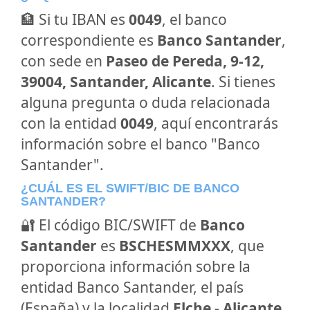
🏦 Si tu IBAN es
0049
, el banco
correspondiente es
Banco Santander
,
con sede en
Paseo de Pereda, 9-12,
39004, Santander, Alicante
. Si tienes
alguna pregunta o duda relacionada
con la entidad
0049
, aquí encontrarás
información sobre el banco "Banco
Santander".
¿CUÁL ES EL SWIFT/BIC DE BANCO
SANTANDER?
🔐 El código BIC/SWIFT de
Banco
Santander
es
BSCHESMMXXX
, que
proporciona información sobre la
entidad Banco Santander, el país
(España) y la localidad
Elche - Alicante