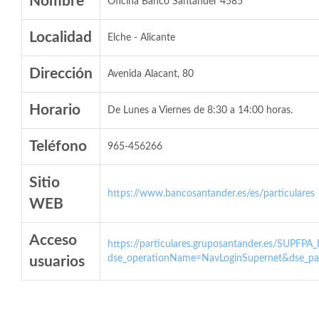
Nombre
Oficina Banco Santander 4585
Localidad
Elche - Alicante
Dirección
Avenida Alacant, 80
Horario
De Lunes a Viernes de 8:30 a 14:00 horas.
Teléfono
965-456266
Sitio
https://www.bancosantander.es/es/particulares
WEB
Acceso
https://particulares.gruposantander.es/SUPFPA
dse_operationName=NavLoginSupernet&dse_par
usuarios