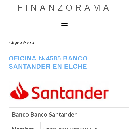
Saltar
FINANZORAMA
al
contenido
Cambiar modo de navegación
8 de junio de 2023
OFICINA №4585 BANCO
SANTANDER EN ELCHE
Banco Banco Santander