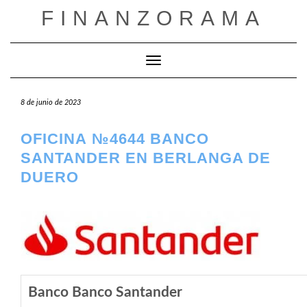
Saltar
FINANZORAMA
al
contenido
Cambiar modo de navegación
8 de junio de 2023
OFICINA №4644 BANCO
SANTANDER EN BERLANGA DE
DUERO
Banco Banco Santander