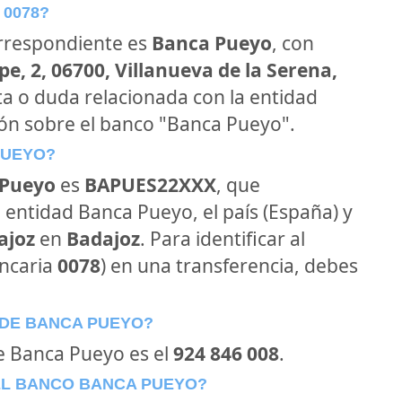
 0078?
orrespondiente es
Banca Pueyo
, con
e, 2, 06700, Villanueva de la Serena,
ta o duda relacionada con la entidad
ión sobre el banco "Banca Pueyo".
PUEYO?
 Pueyo
es
BAPUES22XXX
, que
 entidad Banca Pueyo, el país (España) y
ajoz
en
Badajoz
. Para identificar al
ncaria
0078
) en una transferencia, debes
 DE BANCA PUEYO?
de Banca Pueyo es el
924 846 008
.
EL BANCO BANCA PUEYO?