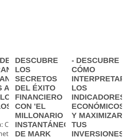
DE LA
DESCUBRE
- DESCUBRE
ANCIA:
LOS
CÓMO
ANZAR
SECRETOS
INTERPRETAR
 A
DEL ÉXITO
LOS
 LOS
FINANCIERO
INDICADORES
LOS
CON 'EL
ECONÓMICOS
MILLONARIO
Y MAXIMIZAR
a: Cómo
INSTANTÁNEO'
TUS
metas
DE MARK
INVERSIONES