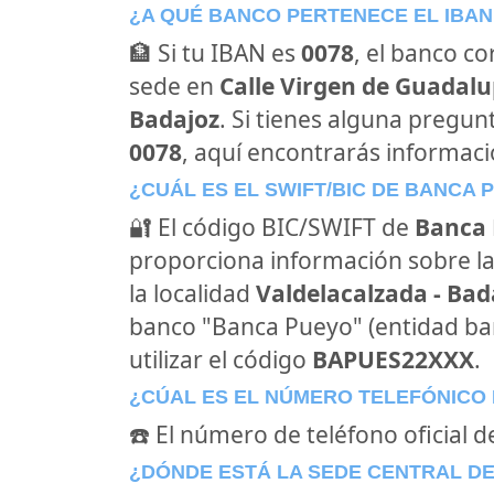
¿A QUÉ BANCO PERTENECE EL IBAN
🏦 Si tu IBAN es
0078
, el banco c
sede en
Calle Virgen de Guadalup
Badajoz
. Si tienes alguna pregun
0078
, aquí encontrarás informac
¿CUÁL ES EL SWIFT/BIC DE BANCA 
🔐 El código BIC/SWIFT de
Banca
proporciona información sobre la
la localidad
Valdelacalzada - Bad
banco "Banca Pueyo" (entidad ba
utilizar el código
BAPUES22XXX
.
¿CÚAL ES EL NÚMERO TELEFÓNICO
☎️ El número de teléfono oficial 
¿DÓNDE ESTÁ LA SEDE CENTRAL D