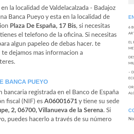
en la localidad de Valdelacalzada - Badajoz
na Banca Pueyo y esta en la localidad de
E
cion
Plaza De España, 17 Bis
, si necesitas
6 
ART
tienes el telefono de la oficina. Si necesitas
EL
 para algun papeleo de debas hacer. te
ME
, te dejamos mas informacion a
DE
teres.
MI
– 
EC
E BANCA PUEYO
OR
n bancaria registrada en el Banco de España
AL
ón fiscal (NIF) es
A06001671
y tiene su sede
pe, 2, 06700, Villanueva de la Serena
. Si
C
o, puedes hacerlo a través de su número
No