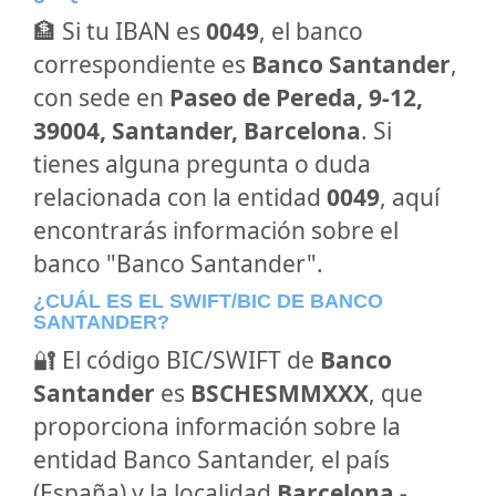
🏦 Si tu IBAN es
0049
, el banco
correspondiente es
Banco Santander
,
con sede en
Paseo de Pereda, 9-12,
39004, Santander, Barcelona
. Si
tienes alguna pregunta o duda
relacionada con la entidad
0049
, aquí
encontrarás información sobre el
banco "Banco Santander".
¿CUÁL ES EL SWIFT/BIC DE BANCO
SANTANDER?
🔐 El código BIC/SWIFT de
Banco
Santander
es
BSCHESMMXXX
, que
proporciona información sobre la
entidad Banco Santander, el país
(España) y la localidad
Barcelona -