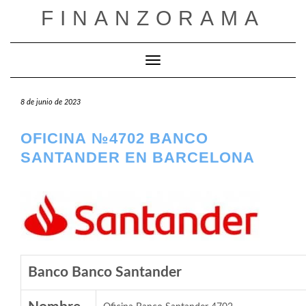
Saltar
FINANZORAMA
al
contenido
Cambiar modo de navegación
8 de junio de 2023
OFICINA №4702 BANCO
SANTANDER EN BARCELONA
Banco Banco Santander