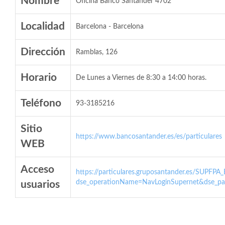
Nombre
Oficina Banco Santander 4702
Localidad
Barcelona - Barcelona
Dirección
Ramblas, 126
Horario
De Lunes a Viernes de 8:30 a 14:00 horas.
Teléfono
93-3185216
Sitio
https://www.bancosantander.es/es/particulares
WEB
Acceso
https://particulares.gruposantander.es/SUPFPA
dse_operationName=NavLoginSupernet&dse_par
usuarios