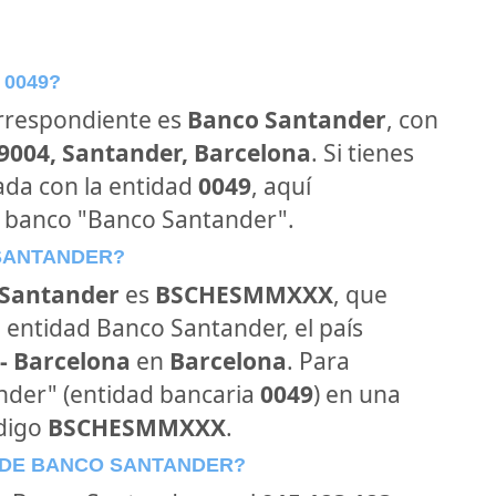
 0049?
orrespondiente es
Banco Santander
, con
39004, Santander, Barcelona
. Si tienes
ada con la entidad
0049
, aquí
l banco "Banco Santander".
 SANTANDER?
Santander
es
BSCHESMMXXX
, que
 entidad Banco Santander, el país
- Barcelona
en
Barcelona
. Para
ander" (entidad bancaria
0049
) en una
ódigo
BSCHESMMXXX
.
 DE BANCO SANTANDER?