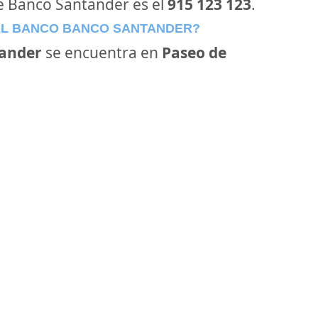
de Banco Santander es el
915 123 123
.
EL BANCO BANCO SANTANDER?
ander
se encuentra en
Paseo de