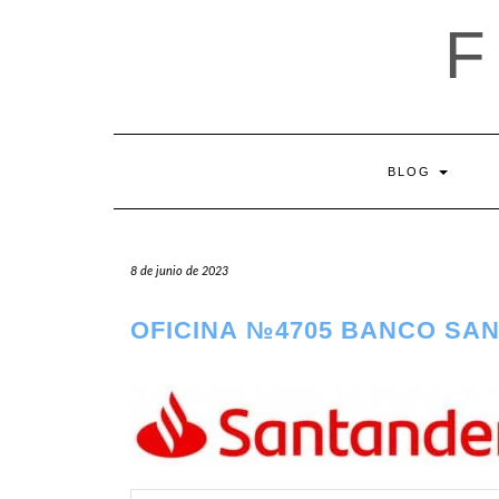
Saltar
al
contenido
BLOG
8 de junio de 2023
OFICINA №4705 BANCO SA