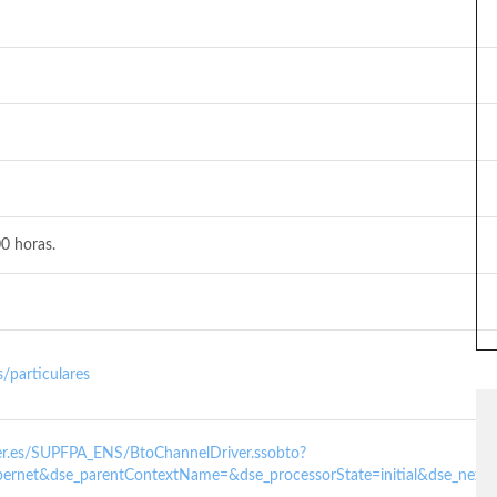
0 horas.
/particulares
nder.es/SUPFPA_ENS/BtoChannelDriver.ssobto?
ernet&dse_parentContextName=&dse_processorState=initial&dse_next