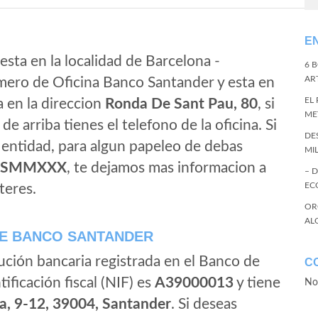
E
esta en la localidad de Barcelona -
6 
ART
mero de Oficina Banco Santander y esta en
EL
a en la direccion
Ronda De Sant Pau, 80
, si
ME
de arriba tienes el telefono de la oficina. Si
DE
a entidad, para algun papeleo de debas
MI
ESMMXXX
, te dejamos mas informacion a
– 
EC
teres.
OR
AL
E BANCO SANTANDER
ución bancaria registrada en el Banco de
C
tificación fiscal (NIF) es
A39000013
y tiene
No
a, 9-12, 39004, Santander
. Si deseas